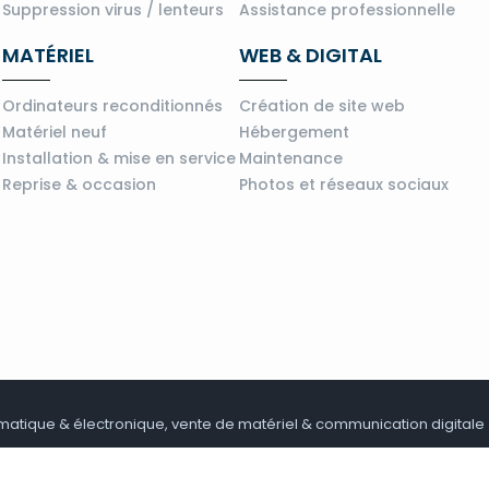
Suppression virus / lenteurs
Assistance professionnelle
MATÉRIEL
WEB & DIGITAL
Ordinateurs reconditionnés
Création de site web
Matériel neuf
Hébergement
Installation & mise en service
Maintenance
Reprise & occasion
Photos et réseaux sociaux
matique & électronique, vente de matériel & communication digitale