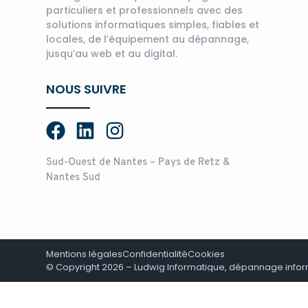
particuliers et professionnels avec des
solutions informatiques simples, fiables et
locales, de l’équipement au dépannage,
jusqu’au web et au digital.
NOUS SUIVRE
Sud-Ouest de Nantes – Pays de Retz &
Nantes Sud
Mentions légales
Confidentialité
Cookies
© Copyright 2026 – Ludwig Informatique, dépannage infor