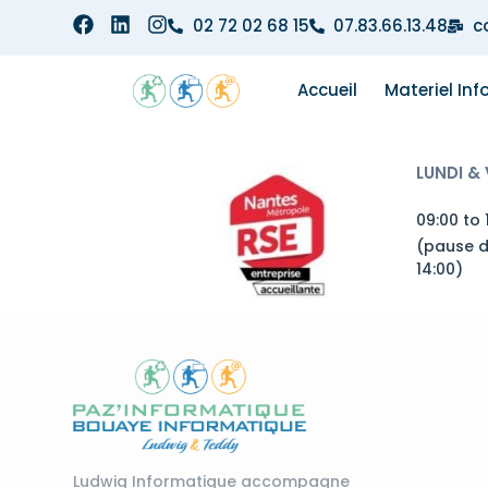
02 72 02 68 15
07.83.66.13.48
c
Accueil
Materiel In
LUNDI &
09:00 to 
(pause d
14:00)
Ludwig Informatique accompagne